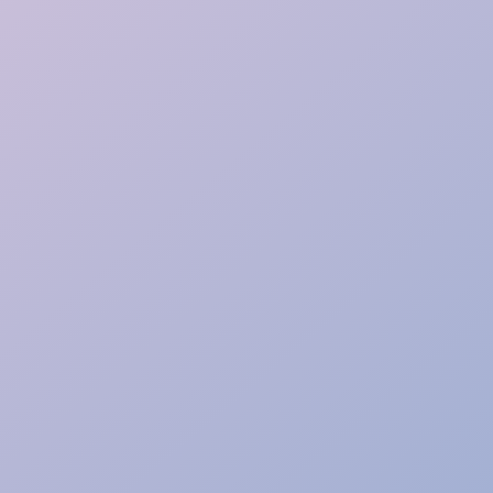
Le conseiller en insertion professionnelle aide
chacun à
trouver sa voie
et à
accéder
durablement à l’emploi
. Ses missions :
Accueillir et accompagner les publics
Identifier atouts, freins et motivations
Créer des
liens avec les entreprises
Suivre chaque parcours grâce aux outils
numériques
Un métier tourné vers l’humain, l’action et la
réussite.