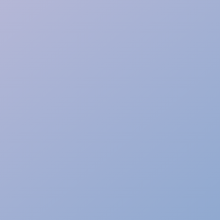
Objectif 1
Accueillir pour analyser la demande des
personnes et poser les bases d'un
diagnostic partagé.
Objectif 2
Accompagner les personnes dans leur
parcours d'insertion sociale et
professionnelle.
Objectif 3
‍Mettre en oeuvre une offre de services
auprès des employeurs pour favoriser
l'insertion professionnelle.