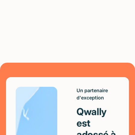
,
71
%
93
%
80
%
Taux de satisfaction
Taux de réussite
Taux d'insertion
Un partenaire
d'exception
Qwally
est
adossé à